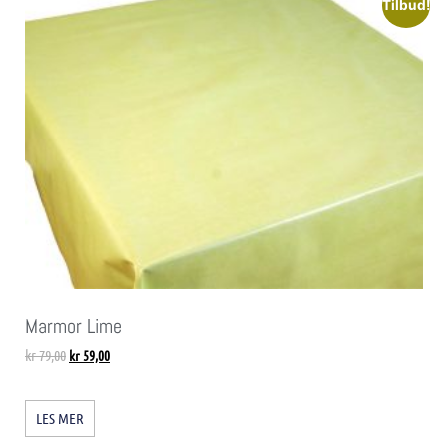
Tilbud!
Marmor Lime
kr
79,00
kr
59,00
LES MER