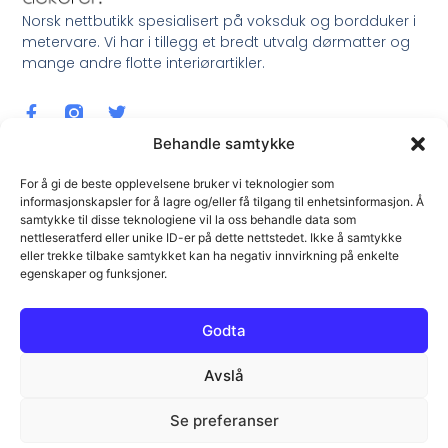
Norsk nettbutikk spesialisert på voksduk og bordduker i
metervare. Vi har i tillegg et bredt utvalg dørmatter og
mange andre flotte interiørartikler.
Behandle samtykke
For å gi de beste opplevelsene bruker vi teknologier som
informasjonskapsler for å lagre og/eller få tilgang til enhetsinformasjon. Å
samtykke til disse teknologiene vil la oss behandle data som
Meld Deg På Nyhetsbrev !
nettleseratferd eller unike ID-er på dette nettstedet. Ikke å samtykke
eller trekke tilbake samtykket kan ha negativ innvirkning på enkelte
egenskaper og funksjoner.
Godta
Avslå
Meld Meg På !
Se preferanser