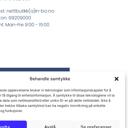
st: nettbutikk(a)in-bo.no
fon: 69209000
t: Man-Fre 9:00 - 15:00
Behandle samtykke
beste opplevelsene bruker vi teknologier som informasjonskapsler for å
er få tilgang til enhetsinformasjon. Å samtykke til disse teknologiene vil la
 data som nettleseratferd eller unike ID-er på dette nettstedet. Ikke å
ler trekke tilbake samtykket kan ha negativ innvirkning på enkelte
og funksjoner.
odta
Avslå
Se preferanser