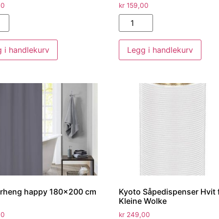
00
kr
159,00
 i handlekurv
Legg i handlekurv
orheng happy 180×200 cm
Kyoto Såpedispenser Hvit 
Kleine Wolke
00
kr
249,00