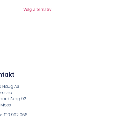
Velg alternativ
ntakt
o Haug AS
rer.no
aard Skog 92
 Moss
r. 910 992 066