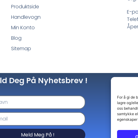
Produktside
E-po
Handlevogn
Tele
Åpen
Min Konto
Blog
Sitemap
ld Deg På Nyhetsbrev !
For å gi de 
lagre og/ell
oss behandle
samtykke el
egenskaper 
Meld Meg På !
G