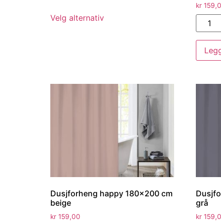
kr
159,
Velg alternativ
Legg
Dusjforheng happy 180×200 cm
Dusjf
beige
grå
kr
159,00
kr
159,