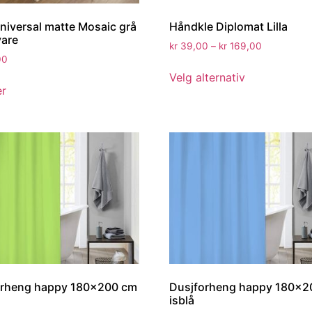
Universal matte Mosaic grå
Håndkle Diplomat Lilla
vare
kr
39,00
–
kr
169,00
00
Velg alternativ
er
orheng happy 180×200 cm
Dusjforheng happy 180×2
isblå