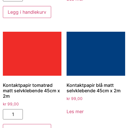
Legg i handlekurv
Kontaktpapir tomatrød
Kontaktpapir blå matt
matt selvklebende 45cm x
selvklebende 45cm x 2m
2m
kr
99,00
kr
99,00
Les mer