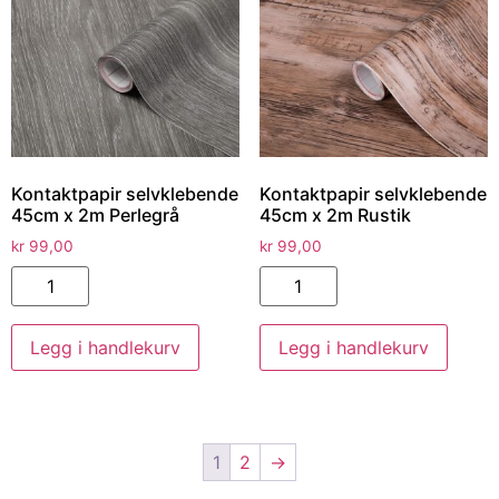
Kontaktpapir selvklebende
Kontaktpapir selvklebende
45cm x 2m Perlegrå
45cm x 2m Rustik
kr
99,00
kr
99,00
Legg i handlekurv
Legg i handlekurv
1
2
→