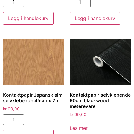
Legg i handlekurv
Legg i handlekurv
Kontaktpapir Japansk alm
Kontaktpapir selvklebende
selvklebende 45cm x 2m
90cm blackwood
meterevare
kr
99,00
kr
99,00
Les mer