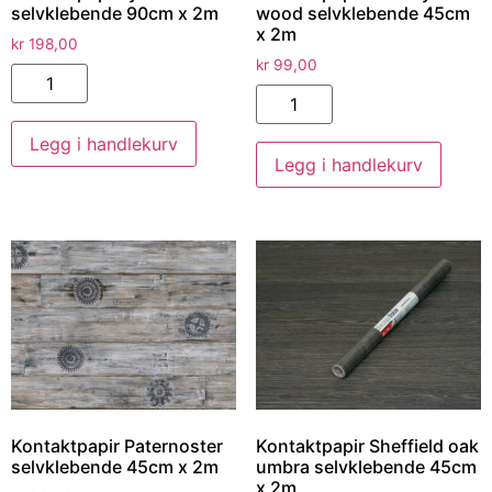
selvklebende 90cm x 2m
wood selvklebende 45cm
x 2m
kr
198,00
kr
99,00
Legg i handlekurv
Legg i handlekurv
Kontaktpapir Paternoster
Kontaktpapir Sheffield oak
selvklebende 45cm x 2m
umbra selvklebende 45cm
x 2m