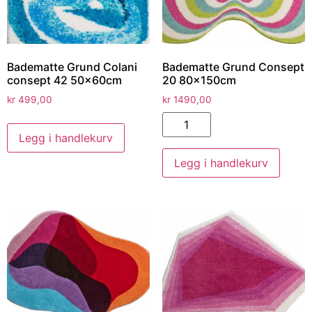
Badematte Grund Colani
Badematte Grund Consept
consept 42 50x60cm
20 80x150cm
kr
499,00
kr
1490,00
Legg i handlekurv
Legg i handlekurv