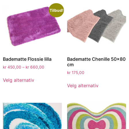
Tilbud!
Badematte Flossie lilla
Badematte Chenille 50×80
cm
kr
450,00
–
kr
660,00
kr
175,00
Velg alternativ
Velg alternativ