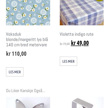
Voksduk
Violetta indigo rute
blonde/margeritt lys blå
kr
49,00
kr
79,00
140 cm bred metervare
kr
110,00
LES MER
LES MER
Du Liker Kanskje Også…