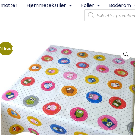
rmatter
Hjemmetekstiler
Folier
Baderom
Tilbud!