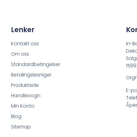
Lenker
Ko
Kontakt oss
In-B
Deko
Om oss
Solg
Standardbetingelser
1599
Betalingsløsniger
Orgn
Produktside
E-po
Handlevogn
Tele
Åpen
Min Konto
Blog
Sitemap