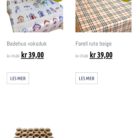
Badehus voksduk
Farell rute beige
kr
39,00
kr
39,00
kr
79,00
kr
79,00
LES MER
LES MER