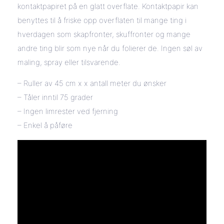
kontaktpapiret på en glatt overflate. Kontaktpapir kan
benyttes til å friske opp overflaten til mange ting i
hverdagen som skapfronter, skuffronter og mange
andre ting blir som nye når du folierer de. Ingen søl av
maling, spray eller tilsvarende.
– Ruller av 45 cm x x antall meter du ønsker
– Tåler inntil 75 grader
– Ingen limrester ved fjerning
– Enkel å påføre