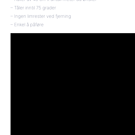
– Tåler inntil 75 grader
– Ingen limrester ved fjerning
– Enkel å påføre