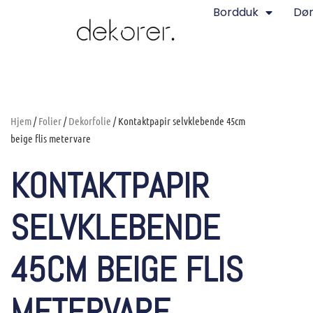
Bordduk
Dø
Hjem
/
Folier
/
Dekorfolie
/ Kontaktpapir selvklebende 45cm
beige flis metervare
KONTAKTPAPIR
SELVKLEBENDE
45CM BEIGE FLIS
METERVARE