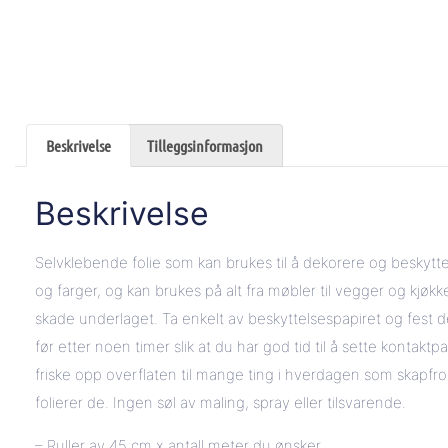
Beskrivelse
Tilleggsinformasjon
Beskrivelse
Selvklebende folie som kan brukes til å dekorere og beskytte 
og farger, og kan brukes på alt fra møbler til vegger og kjøk
skade underlaget. Ta enkelt av beskyttelsespapiret og fest de
før etter noen timer slik at du har god tid til å sette kontaktp
friske opp overflaten til mange ting i hverdagen som skapfro
folierer de. Ingen søl av maling, spray eller tilsvarende.
– Ruller av 45 cm x antall meter du ønsker