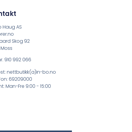
ntakt
o Haug AS
rer.no
aard Skog 92
 Moss
r. 910 992 066
st: nettbutikk(a)in-bo.no
fon: 69209000
t: Man-Fre 9:00 - 15:00