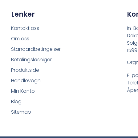
Lenker
Ko
Kontakt oss
In-B
Deko
Om oss
Solg
Standardbetingelser
1599
Betalingsløsniger
Orgn
Produktside
E-po
Handlevogn
Tele
Åpen
Min Konto
Blog
Sitemap