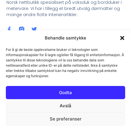
Norsk nettbutikk spesialisert på voksduk og bordduker i
metervare. Vi har i tillegg et bredt utvalg dørmatter og
mange andre flotte interiørartikler.
Behandle samtykke
For å gi de beste opplevelsene bruker vi teknologier som
informasjonskapsler for å lagre og/eller få tilgang til enhetsinformasjon. Å
samtykke til disse teknologiene vil la oss behandle data som
Meld Deg På Nyhetsbrev !
nettleseratferd eller unike ID-er på dette nettstedet. Ikke å samtykke
eller trekke tilbake samtykket kan ha negativ innvirkning på enkelte
egenskaper og funksjoner.
Godta
Avslå
Meld Meg På !
Se preferanser