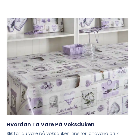
Hvordan Ta Vare På Voksduken
Slik tar du vare på voksduken: tips for langvarig bruk