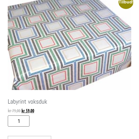
Tilbud!
Labyrint voksduk
kr
79,00
kr
59,00