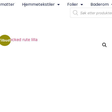
rmatter
Hjemmetekstiler
Folier
Baderom
Tilbud!