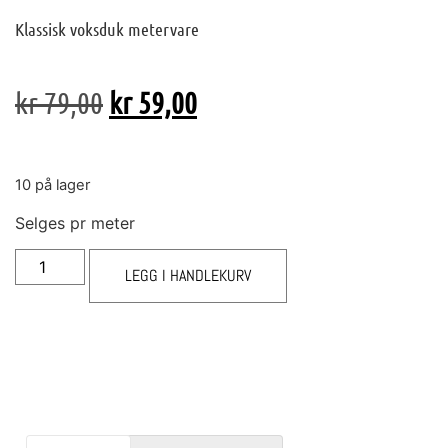
Klassisk voksduk metervare
kr
79,00
kr
59,00
10 på lager
Selges pr meter
LEGG I HANDLEKURV