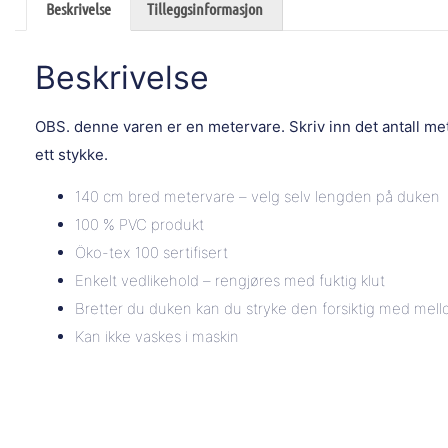
Beskrivelse
Tilleggsinformasjon
Beskrivelse
OBS. denne varen er en metervare. Skriv inn det antall m
ett stykke.
140 cm bred metervare – velg selv lengden på duken
100 % PVC produkt
Öko-tex 100 sertifisert
Enkelt vedlikehold – rengjøres med fuktig klut
Bretter du duken kan du stryke den forsiktig med mel
Kan ikke vaskes i maskin