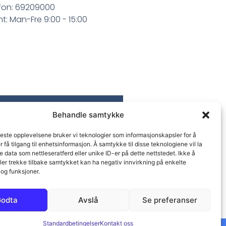
fon: 69209000
t: Man-Fre 9:00 - 15:00
Behandle samtykke
beste opplevelsene bruker vi teknologier som informasjonskapsler for å
er få tilgang til enhetsinformasjon. Å samtykke til disse teknologiene vil la
 data som nettleseratferd eller unike ID-er på dette nettstedet. Ikke å
ler trekke tilbake samtykket kan ha negativ innvirkning på enkelte
og funksjoner.
odta
Avslå
Se preferanser
Standardbetingelser
Kontakt oss