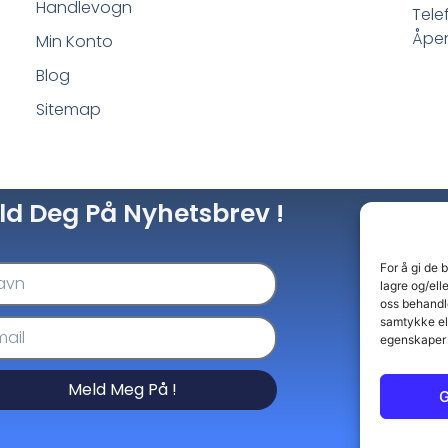
Handlevogn
Tele
Åpen
Min Konto
Blog
Sitemap
ld Deg På Nyhetsbrev !
For å gi de 
lagre og/ell
oss behandle
samtykke el
egenskaper 
Meld Meg På !
G