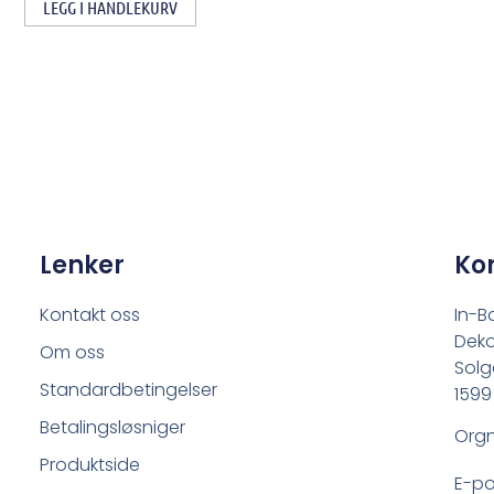
LEGG I HANDLEKURV
Lenker
Ko
Kontakt oss
In-B
Deko
Om oss
Solg
Standardbetingelser
1599
Betalingsløsniger
Orgn
Produktside
E-po