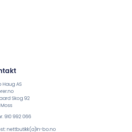
ntakt
o Haug AS
rer.no
aard Skog 92
 Moss
r. 910 992 066
st: nettbutikk(a)in-bo.no