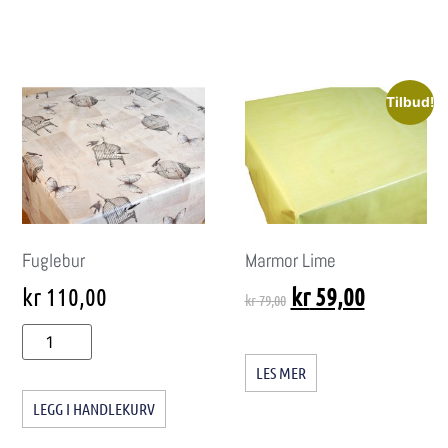
Tilbud!
Fuglebur
Marmor Lime
kr
110,00
kr
59,00
kr
79,00
LES MER
LEGG I HANDLEKURV