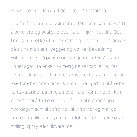
Selvklebende blank gul dekorfolie / kontaktpapir.
d-c-fix folie er en selvklebende folie som kan brukes til
å dekorere og beskytte overflater i hjemmet ditt. Det
finnes i en rekke ulike mønstre og farger, og kan brukes
på alt fra møbler til vegger og kjøkkenbekledning.
Folien er enkel å påføre og kan fjernes uten å skade
underlaget. Ta enkelt av beskyttelsespapiret og fest
det der du ønsker. Limet er konstruert slik at det herder
ikke før etter noen timer slik at du har god tid til å sette
kontaktpapiret på en glatt overflate. Kontaktpapir kan
benyttes til å friske opp overflaten til mange ting i
hverdagen som skapfronter, skuffronter og mange
andre ting blir som nye når du folierer de. Ingen søl av
maling, spray eller tilsvarende.