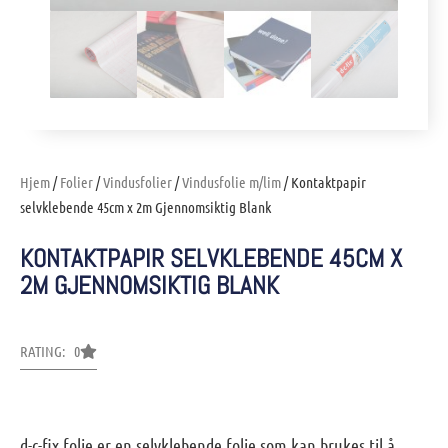
Hjem
/
Folier
/
Vindusfolier
/
Vindusfolie m/lim
/ Kontaktpapir
selvklebende 45cm x 2m Gjennomsiktig Blank
KONTAKTPAPIR SELVKLEBENDE 45CM X
2M GJENNOMSIKTIG BLANK
RATING: 0
d-c-fix folie er en selvklebende folie som kan brukes til å