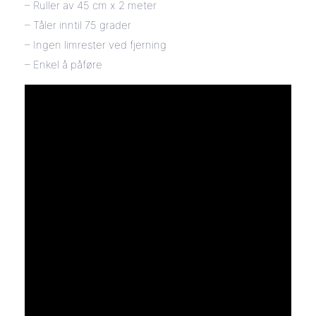
– Ruller av 45 cm x 2 meter
– Tåler inntil 75 grader
– Ingen limrester ved fjerning
– Enkel å påføre