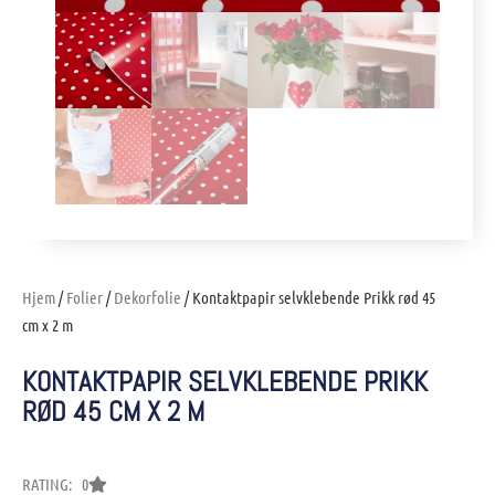
Hjem
/
Folier
/
Dekorfolie
/ Kontaktpapir selvklebende Prikk rød 45
cm x 2 m
KONTAKTPAPIR SELVKLEBENDE PRIKK
RØD 45 CM X 2 M
RATING: 0