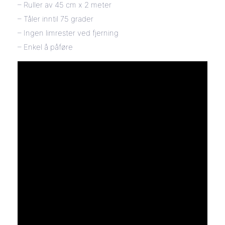
– Ruller av 45 cm x 2 meter
– Tåler inntil 75 grader
– Ingen limrester ved fjerning
– Enkel å påføre