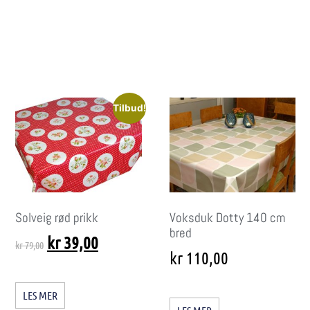
Tilbud!
Solveig rød prikk
Voksduk Dotty 140 cm
bred
kr
39,00
kr
79,00
kr
110,00
LES MER