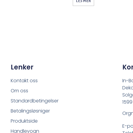
LES MER
Lenker
Ko
Kontakt oss
In-B
Deko
Om oss
Solg
Standardbetingelser
1599
Betalingsløsniger
Orgn
Produktside
E-po
Handlevogn