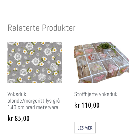
Relaterte Produkter
Voksduk
Stoffhjerte voksduk
blonde/margeritt lys grå
kr
110,00
140 cm bred metervare
kr
85,00
LES MER