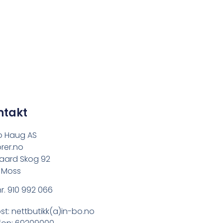
ntakt
o Haug AS
rer.no
aard Skog 92
 Moss
r. 910 992 066
st: nettbutikk(a)in-bo.no