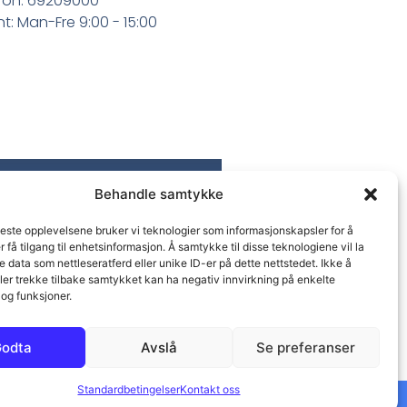
fon: 69209000
t: Man-Fre 9:00 - 15:00
Behandle samtykke
beste opplevelsene bruker vi teknologier som informasjonskapsler for å
er få tilgang til enhetsinformasjon. Å samtykke til disse teknologiene vil la
 data som nettleseratferd eller unike ID-er på dette nettstedet. Ikke å
ler trekke tilbake samtykket kan ha negativ innvirkning på enkelte
og funksjoner.
odta
Avslå
Se preferanser
Standardbetingelser
Kontakt oss