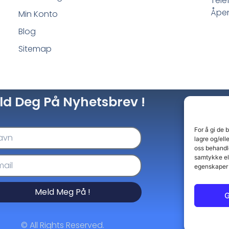
Tele
Åpen
Min Konto
Blog
Sitemap
ld Deg På Nyhetsbrev !
For å gi de 
lagre og/ell
oss behandle
samtykke el
egenskaper 
Meld Meg På !
G
© All Rights Reserved.