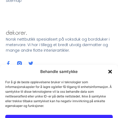
Sitemap
Norsk nettbutikk spesialisert på voksduk og bordduker i
metervare. Vi har i tillegg et bredt utvalg dørmatter og
mange andre flotte interiørartikler.
Behandle samtykke
For å gi de beste opplevelsene bruker vi teknologier som
informasjonskapsler for å lagre og/eller få tilgang til enhetsinformasjon. Å
samtykke til disse teknologiene vil la oss behandle data som
Meld Deg På Nyhetsbrev !
nettleseratferd eller unike ID-er på dette nettstedet. Ikke å samtykke
eller trekke tilbake samtykket kan ha negativ innvirkning på enkelte
egenskaper og funksjoner.