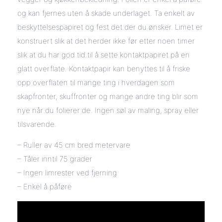
og kan fjernes uten å skade underlaget. Ta enkelt av
beskyttelsespapiret og fest det der du ønsker. Limet er
konstruert slik at det herder ikke før etter noen timer
slik at du har god tid til å sette kontaktpapiret på en
glatt overflate. Kontaktpapir kan benyttes til å friske
opp overflaten til mange ting i hverdagen som
skapfronter, skuffronter og mange andre ting blir som
nye når du folierer de. Ingen søl av maling, spray eller
tilsvarende.
– Ruller av 45 cm bred metervare
– Tåler inntil 75 grader
– Ingen limrester ved fjerning
– Enkel å påføre