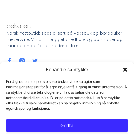
Norsk nettbutikk spesialisert på voksduk og bordduker i
metervare. Vi har i tillegg et bredt utvalg dørmatter og
mange andre flotte interiørartikler.
Behandle samtykke
For å gi de beste opplevelsene bruker vi teknologier som
informasjonskapsler for å lagre og/eller få tilgang til enhetsinformasjon. Å
samtykke til disse teknologiene vil la oss behandle data som
Meld Deg På Nyhetsbrev !
nettleseratferd eller unike ID-er på dette nettstedet. Ikke å samtykke
eller trekke tilbake samtykket kan ha negativ innvirkning på enkelte
egenskaper og funksjoner.
Godta