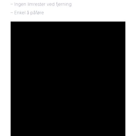
– Ingen limrester ved fjerning
– Enkel å påføre