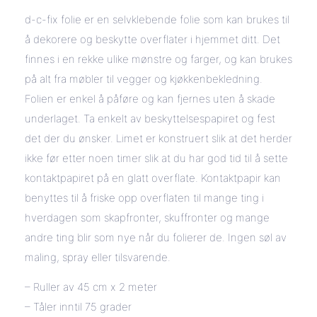
d-c-fix folie er en selvklebende folie som kan brukes til
å dekorere og beskytte overflater i hjemmet ditt. Det
finnes i en rekke ulike mønstre og farger, og kan brukes
på alt fra møbler til vegger og kjøkkenbekledning.
Folien er enkel å påføre og kan fjernes uten å skade
underlaget. Ta enkelt av beskyttelsespapiret og fest
det der du ønsker. Limet er konstruert slik at det herder
ikke før etter noen timer slik at du har god tid til å sette
kontaktpapiret på en glatt overflate. Kontaktpapir kan
benyttes til å friske opp overflaten til mange ting i
hverdagen som skapfronter, skuffronter og mange
andre ting blir som nye når du folierer de. Ingen søl av
maling, spray eller tilsvarende.
– Ruller av 45 cm x 2 meter
– Tåler inntil 75 grader