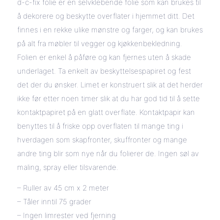
d-c-fix folie er en selvklebende folie som kan brukes til
å dekorere og beskytte overflater i hjemmet ditt. Det
finnes i en rekke ulike mønstre og farger, og kan brukes
på alt fra møbler til vegger og kjøkkenbekledning.
Folien er enkel å påføre og kan fjernes uten å skade
underlaget. Ta enkelt av beskyttelsespapiret og fest
det der du ønsker. Limet er konstruert slik at det herder
ikke før etter noen timer slik at du har god tid til å sette
kontaktpapiret på en glatt overflate. Kontaktpapir kan
benyttes til å friske opp overflaten til mange ting i
hverdagen som skapfronter, skuffronter og mange
andre ting blir som nye når du folierer de. Ingen søl av
maling, spray eller tilsvarende.
– Ruller av 45 cm x 2 meter
– Tåler inntil 75 grader
– Ingen limrester ved fjerning