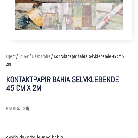
Hjem
/
Folier
/
Dekorfolie
/ Kontaktpapir bahia selvklebende 45 cm x
2m
KONTAKTPAPIR BAHIA SELVKLEBENDE
45 CM X 2M
RATING: 0
d-c-fix dekorfolie med bahia