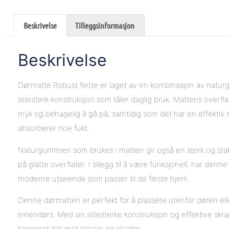
Beskrivelse
Tilleggsinformasjon
Beskrivelse
Dørmatte Robust flette er laget av en kombinasjon av natu
slitesterk konstruksjon som tåler daglig bruk. Mattens overfl
myk og behagelig å gå på, samtidig som det har en effektiv s
absorberer noe fukt.
Naturgummien som brukes i matten gir også en sterk og stabi
på glatte overflater. I tillegg til å være funksjonell, har de
moderne utseende som passer til de fleste hjem.
Denne dørmatten er perfekt for å plassere utenfor døren eller
innendørs. Med sin slitesterke konstruksjon og effektive sk
hjemmet ditt mot slitasje og skader.