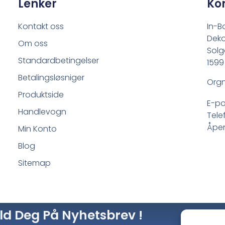
Lenker
Ko
Kontakt oss
In-B
Deko
Om oss
Solg
Standardbetingelser
1599
Betalingsløsniger
Orgn
Produktside
E-po
Handlevogn
Tele
Åpen
Min Konto
Blog
Sitemap
ld Deg På Nyhetsbrev !