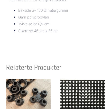
Bakside av 100 % naturgummi
Garn polypropylen
Tykkelse ca 0,5 cm
Størrelse 45 cm x 75 cm
Relaterte Produkter