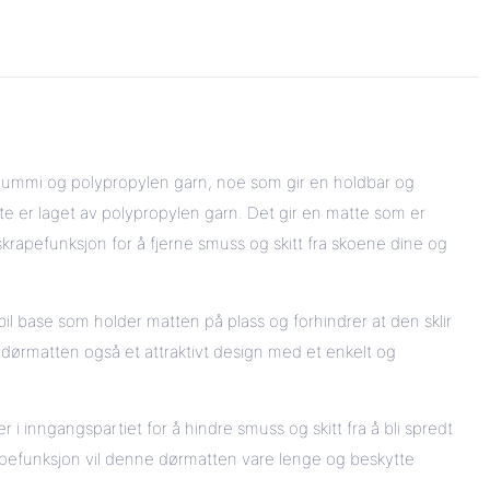
rgummi og polypropylen garn, noe som gir en holdbar og
ate er laget av polypropylen garn. Det gir en matte som er
krapefunksjon for å fjerne smuss og skitt fra skoene dine og
l base som holder matten på plass og forhindrer at den sklir
nne dørmatten også et attraktivt design med et enkelt og
 i inngangspartiet for å hindre smuss og skitt fra å bli spredt
rapefunksjon vil denne dørmatten vare lenge og beskytte