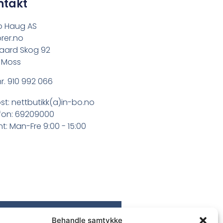
ntakt
o Haug AS
rer.no
aard Skog 92
 Moss
r. 910 992 066
st: nettbutikk(a)in-bo.no
fon: 69209000
t: Man-Fre 9:00 - 15:00
Behandle samtykke