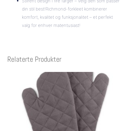
Stilrent design i fire farger – velg den som passer
din stil best!Richmond-forkleet kombinerer
komfort, kvalitet og funksjonalitet – et perfekt
valg for enhver matentusiast!
Relaterte Produkter