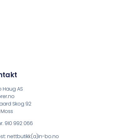
ntakt
o Haug AS
rer.no
aard Skog 92
 Moss
r. 910 992 066
st: nettbutikk(a)in-bo.no