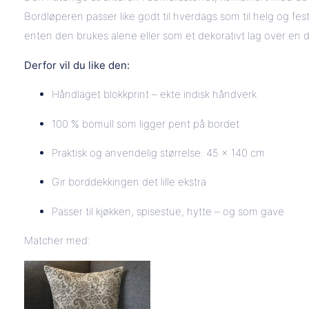
Bordløperen passer like godt til hverdags som til helg og fe
enten den brukes alene eller som et dekorativt lag over en 
Derfor vil du like den:
Håndlaget blokkprint – ekte indisk håndverk
100 % bomull som ligger pent på bordet
Praktisk og anvendelig størrelse: 45 × 140 cm
Gir borddekkingen det lille ekstra
Passer til kjøkken, spisestue, hytte – og som gave
Matcher med: