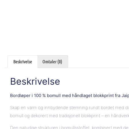
Beskrivelse
Omtaler (0)
Beskrivelse
Bordløper i 100 % bomull med håndlaget blokkprint fra Jaip
Skap en varm og innbydende stemning rundt bordet med diss
bomull og dekorert med tradisjonell blokkprint – en håndverks
Den naturlige strukturen i bomullsstoffet, kombinert med de 