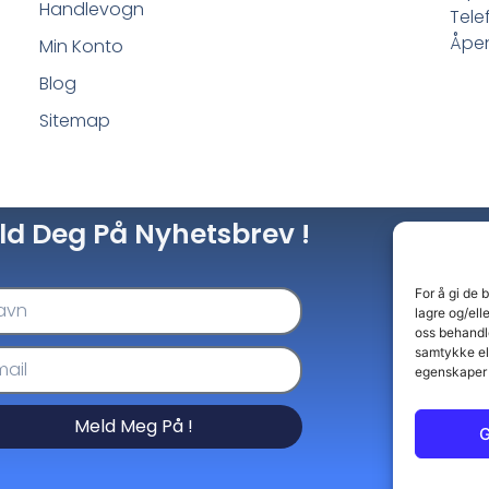
Handlevogn
Tele
Åpen
Min Konto
Blog
Sitemap
ld Deg På Nyhetsbrev !
For å gi de 
lagre og/ell
oss behandle
samtykke el
egenskaper 
Meld Meg På !
G