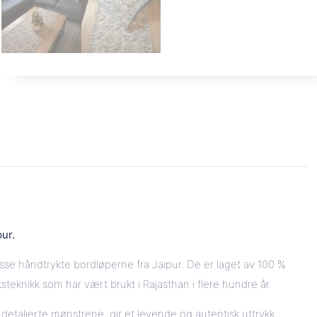
ur.
e håndtrykte bordløperne fra Jaipur. De er laget av 100 %
teknikk som har vært brukt i Rajasthan i flere hundre år.
detaljerte mønstrene, gir et levende og autentisk uttrykk.