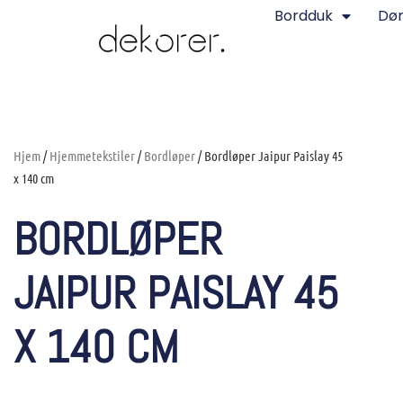
Bordduk
Dø
Hjem
/
Hjemmetekstiler
/
Bordløper
/ Bordløper Jaipur Paislay 45
x 140 cm
BORDLØPER
JAIPUR PAISLAY 45
X 140 CM