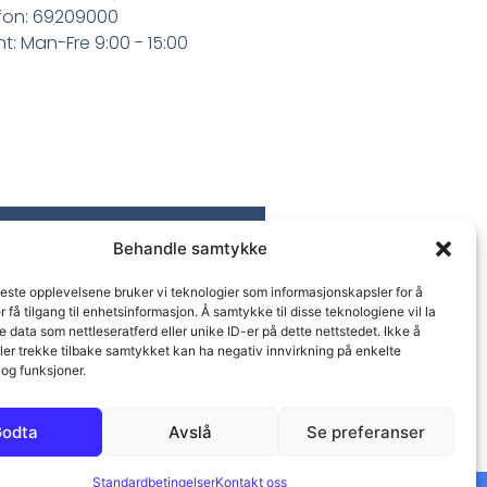
fon: 69209000
t: Man-Fre 9:00 - 15:00
Behandle samtykke
beste opplevelsene bruker vi teknologier som informasjonskapsler for å
er få tilgang til enhetsinformasjon. Å samtykke til disse teknologiene vil la
 data som nettleseratferd eller unike ID-er på dette nettstedet. Ikke å
ler trekke tilbake samtykket kan ha negativ innvirkning på enkelte
og funksjoner.
odta
Avslå
Se preferanser
Standardbetingelser
Kontakt oss