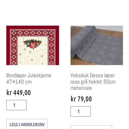
Bordløper Julestjerne
Voksduk Dessa løper
47×140 cm
rose grå heklet 50cm
metervare
kr
449,00
kr
79,00
LEGG I HANDLEKURV