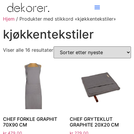
Hjem
/ Produkter med stikkord «kjøkkentekstiler»
Products search
kjøkkentekstiler
Viser alle 16 resultater
CHEF FORKLE GRAPHIT
CHEF GRYTEKLUT
70X90 CM
GRAPHITE 20X20 CM
kr
479,00
kr
229,00