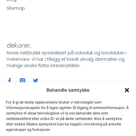
Sitemap
Norsk nettbutikk spesialisert på voksduk og bordduker i
metervare. Vi har i tillegg et bredt utvalg dørmatter og
mange andre flotte interiørartikler.
Behandle samtykke
For å gi de beste opplevelsene bruker vi teknologier som
informasjonskapsler for å lagre og/eller få tilgang til enhetsinformasjon. Å
samtykke til disse teknologiene vil la oss behandle data som
Meld Deg På Nyhetsbrev !
nettleseratferd eller unike ID-er på dette nettstedet. Ikke å samtykke
eller trekke tilbake samtykket kan ha negativ innvirkning på enkelte
egenskaper og funksjoner.