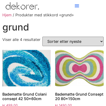
Hjem
/ Produkter med stikkord «grund»
Products search
grund
Viser alle 4 resultater
Badematte Grund Colani
Badematte Grund Consept
consept 42 50x60cm
20 80x150cm
kr
499,00
kr
1490,00