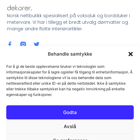
Norsk nettbutikk spesialisert på voksduk og bordduker i
metervare. Vi har i tillegg et bredt utvalg dørmatter og
mange andre flotte interiørartikler.
Behandle samtykke
For å gi de beste opplevelsene bruker vi teknologier som
informasjonskapsler for å lagre og/eller få tilgang til enhetsinformasjon. Å
samtykke til disse teknologiene vil la oss behandle data som
Meld Deg På Nyhetsbrev !
nettleseratferd eller unike ID-er på dette nettstedet. Ikke å samtykke
eller trekke tilbake samtykket kan ha negativ innvirkning på enkelte
egenskaper og funksjoner.
Godta
Avslå
Meld Meg På !