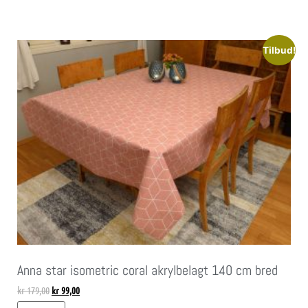
Tilbud!
Anna star isometric coral akrylbelagt 140 cm bred
kr
179,00
kr
99,00