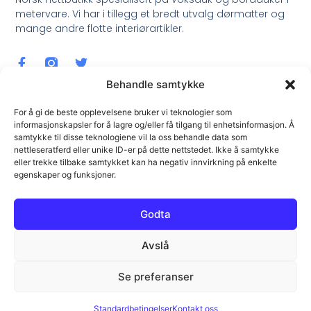
metervare. Vi har i tillegg et bredt utvalg dørmatter og
mange andre flotte interiørartikler.
Behandle samtykke
For å gi de beste opplevelsene bruker vi teknologier som
informasjonskapsler for å lagre og/eller få tilgang til enhetsinformasjon. Å
samtykke til disse teknologiene vil la oss behandle data som
Meld Deg På Nyhetsbrev !
nettleseratferd eller unike ID-er på dette nettstedet. Ikke å samtykke
eller trekke tilbake samtykket kan ha negativ innvirkning på enkelte
egenskaper og funksjoner.
Godta
Avslå
Meld Meg På !
Se preferanser
© All Rights Reserved.
Standardbetingelser
Kontakt oss