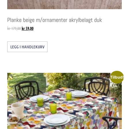
Planke beige m/ornamenter akrylbelagt duk
kr
179,00
kr
59,00
LEGG I HANDLEKURV
Tilbud!