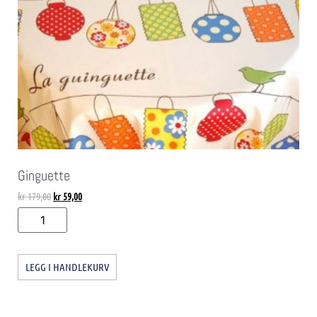
Ginguette
kr
179,00
kr
59,00
LEGG I HANDLEKURV