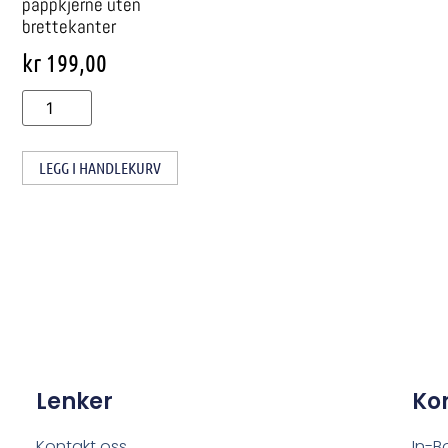
pappkjerne uten
brettekanter
kr
199,00
LEGG I HANDLEKURV
Lenker
Ko
Kontakt oss
In-B