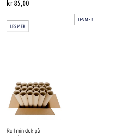
kr
85,00
LES MER
LES MER
Rull min duk på