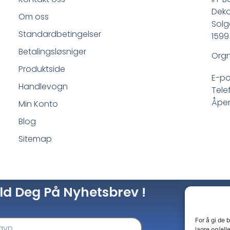
Deko
Om oss
Solg
Standardbetingelser
1599
Betalingsløsniger
Orgn
Produktside
E-po
Handlevogn
Tele
Åpen
Min Konto
Blog
Sitemap
ld Deg På Nyhetsbrev !
For å gi de 
lagre og/ell