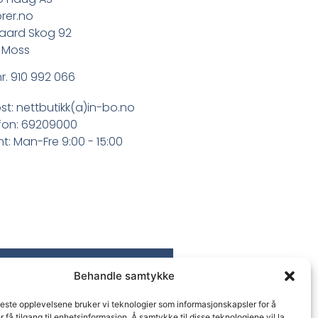
rer.no
aard Skog 92
 Moss
r. 910 992 066
st: nettbutikk(a)in-bo.no
fon: 69209000
t: Man-Fre 9:00 - 15:00
Behandle samtykke
beste opplevelsene bruker vi teknologier som informasjonskapsler for å
er få tilgang til enhetsinformasjon. Å samtykke til disse teknologiene vil la