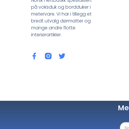
Norsk nettbutikk spesialisert
på voksduk og bordduker i
metervare. Vi har i tillegg et
bredt utvalg dørmatter og
mange andre flotte
interiørartikler.
Me