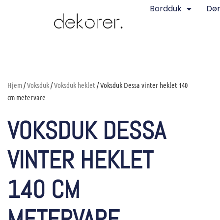
Bordduk
Dø
Hjem
/
Voksduk
/
Voksduk heklet
/ Voksduk Dessa vinter heklet 140
cm metervare
VOKSDUK DESSA
VINTER HEKLET
140 CM
METERVARE