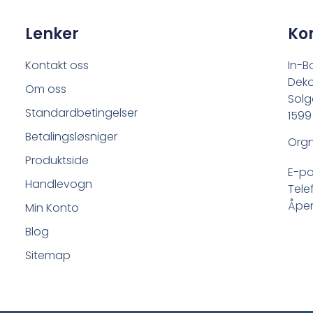
Lenker
Ko
Kontakt oss
In-B
Deko
Om oss
Solg
Standardbetingelser
1599
Betalingsløsniger
Orgn
Produktside
E-po
Handlevogn
Tele
Åpen
Min Konto
Blog
Sitemap