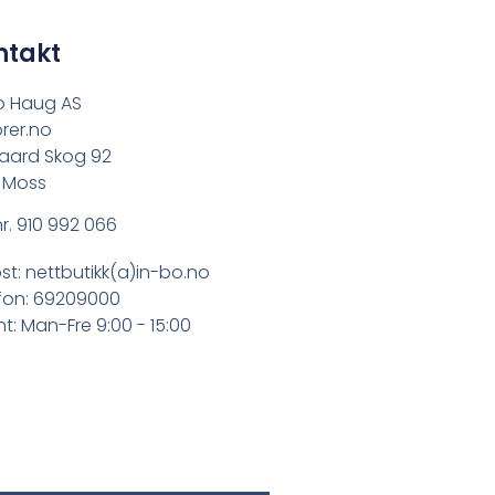
ntakt
o Haug AS
rer.no
aard Skog 92
 Moss
r. 910 992 066
st: nettbutikk(a)in-bo.no
fon: 69209000
t: Man-Fre 9:00 - 15:00