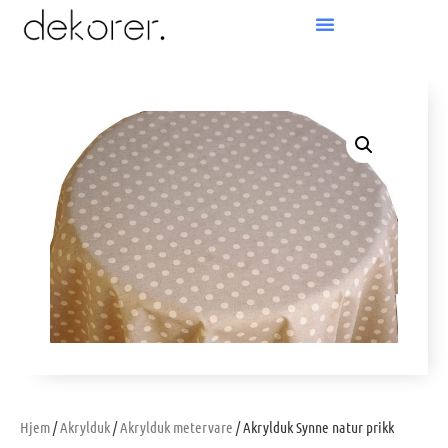
Products search
Hjem
/
Akrylduk
/
Akrylduk metervare
/ Akrylduk Synne natur prikk