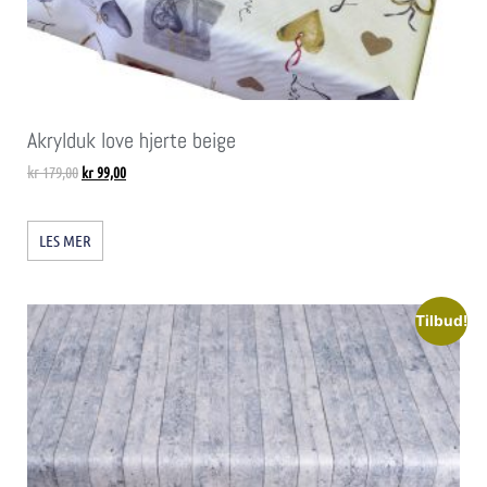
Akrylduk love hjerte beige
kr
179,00
kr
99,00
LES MER
Tilbud!