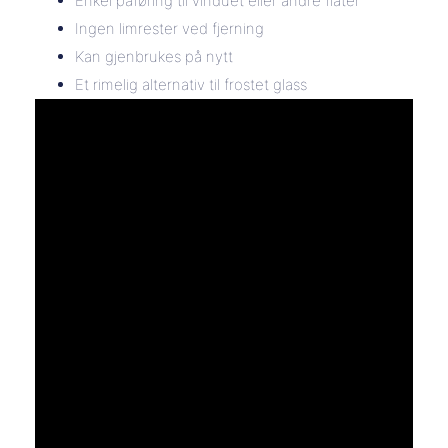
Enkel påføring til vinduet eller andre flater
Ingen limrester ved fjerning
Kan gjenbrukes på nytt
Et rimelig alternativ til frostet glass