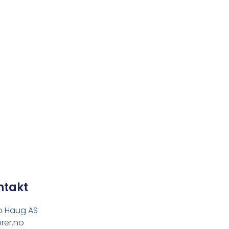
ntakt
o Haug AS
rer.no