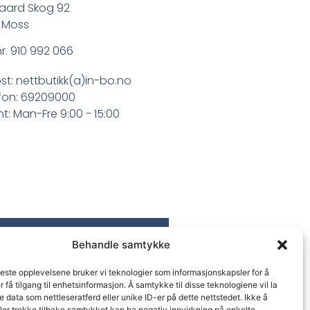
aard Skog 92
 Moss
r. 910 992 066
st: nettbutikk(a)in-bo.no
fon: 69209000
t: Man-Fre 9:00 - 15:00
Behandle samtykke
beste opplevelsene bruker vi teknologier som informasjonskapsler for å
er få tilgang til enhetsinformasjon. Å samtykke til disse teknologiene vil la
 data som nettleseratferd eller unike ID-er på dette nettstedet. Ikke å
ler trekke tilbake samtykket kan ha negativ innvirkning på enkelte