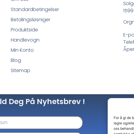
Solg
Standardbetingelser
1599
Betalingsløsniger
Orgn
Produktside
E-po
Handlevogn
Tele
Åpen
Min Konto
Blog
Sitemap
ld Deg På Nyhetsbrev !
For å gi de 
lagre og/ell
oss behandle
samtykke el