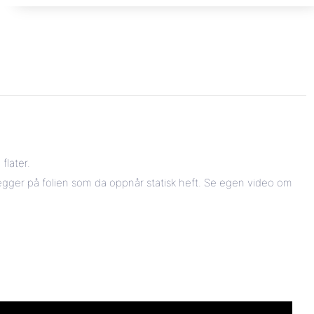
flater.
legger på folien som da oppnår statisk heft. Se egen video om