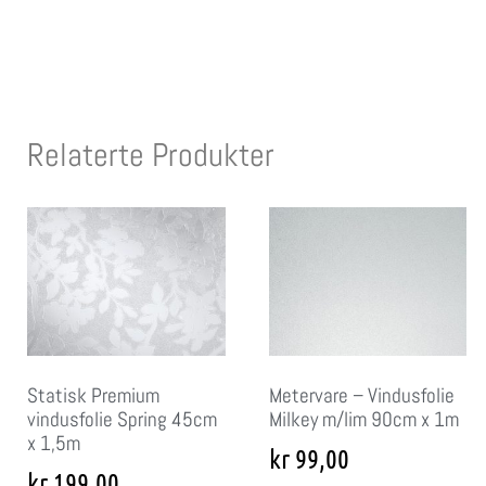
Relaterte Produkter
Statisk Premium
Metervare – Vindusfolie
vindusfolie Spring 45cm
Milkey m/lim 90cm x 1m
x 1,5m
kr
99,00
kr
199,00