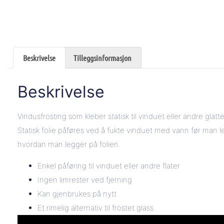
Beskrivelse
Tilleggsinformasjon
Beskrivelse
Vindusfrosting som kleber statisk til vinduet eller andre glatte 
Statisk folie påføres ved å fukte vinduet med vann før man 
hvordan man legger på folien.
Enkel påføring til vinduet eller andre flater
Ingen limrester ved fjerning
Kan gjenbrukes på nytt
Et rimelig alternativ til frostet glass