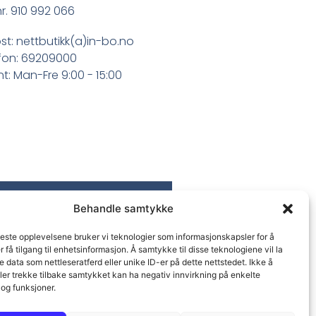
r. 910 992 066
st: nettbutikk(a)in-bo.no
fon: 69209000
t: Man-Fre 9:00 - 15:00
Behandle samtykke
beste opplevelsene bruker vi teknologier som informasjonskapsler for å
er få tilgang til enhetsinformasjon. Å samtykke til disse teknologiene vil la
 data som nettleseratferd eller unike ID-er på dette nettstedet. Ikke å
ler trekke tilbake samtykket kan ha negativ innvirkning på enkelte
og funksjoner.