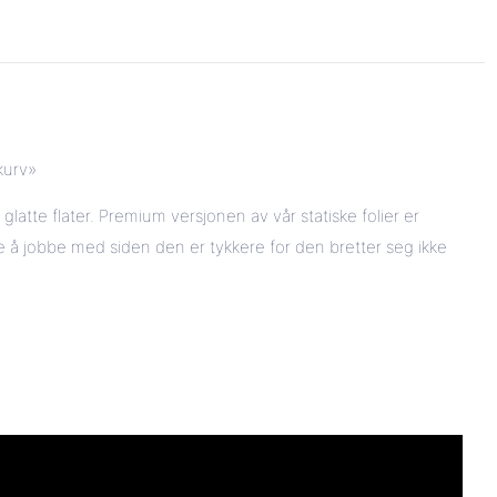
kurv»
glatte flater. Premium versjonen av vår statiske folier er
e å jobbe med siden den er tykkere for den bretter seg ikke