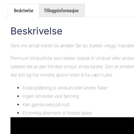
Beskrivelse
Tilleggsinformasjon
Beskrivelse
Skriv inn antall meter du ønsker før du trykker «legg i handle
Premium Vindusfolie som kleber statisk til vinduet eller andre 
tykkere slik at den hindrer innsyn enda bedre. Den er enkler
like lett og har mindre spenn etter å ha vært rullet.
Enkel påføring til vinduet eller andre flater
Ingen limrester ved fjerning
Kan gjenbrukes på nytt
Et rimelig alternativ til frostet glass