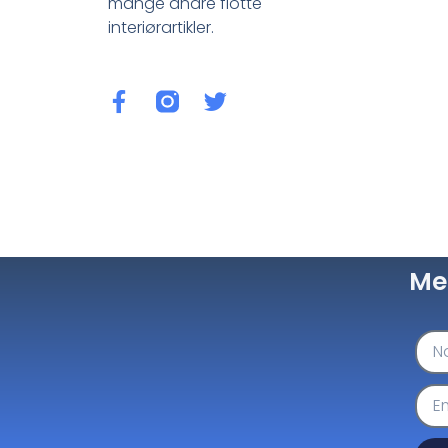
mange andre flotte
interiørartikler.
Me