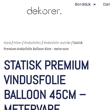
Bordduk
Dø
Hjem
/
Folier
/
Vindusfolier
/
Vindusfolie statiske
/ Statisk
Premium vindusfolie Balloon 45cm – metervare
STATISK PREMIUM
VINDUSFOLIE
BALLOON 45CM –
METERVARE