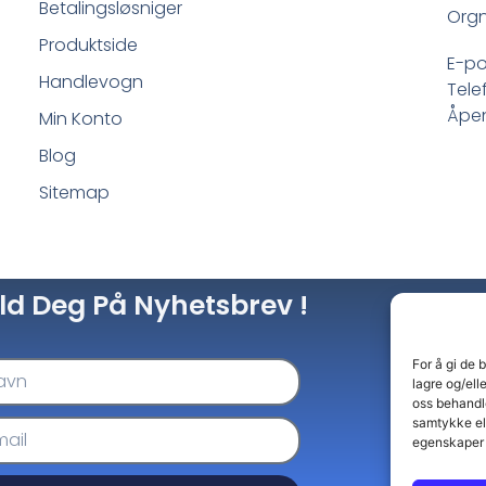
Betalingsløsniger
Orgn
Produktside
E-po
Handlevogn
Tele
Åpen
Min Konto
Blog
Sitemap
ld Deg På Nyhetsbrev !
For å gi de 
lagre og/ell
oss behandle
samtykke el
egenskaper 