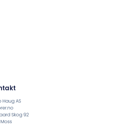
ntakt
o Haug AS
rer.no
aard Skog 92
 Moss