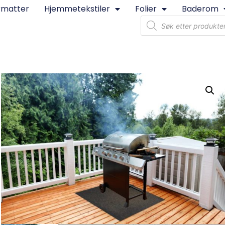
rmatter
Hjemmetekstiler
Folier
Baderom