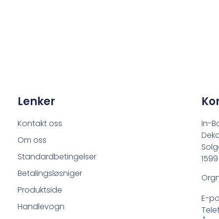
Lenker
Ko
Kontakt oss
In-B
Deko
Om oss
Solg
Standardbetingelser
1599
Betalingsløsniger
Orgn
Produktside
E-po
Handlevogn
Tele