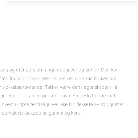
ndørs og utendørs til mange oppgaver og behov. Den kan
te fra riper, flekker eller annet søl. Den kan brukes til å
 er sjokkabsorberende. Takket være dens egenskaper til å
iller eller foran en peis eller ovn. En beskyttende matte
 nyeinnkjøpte terrasegulvet ikke blir flekkete av sot, gnister
in resirkulerte bakside av gummi og kork.