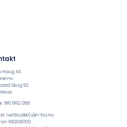
ntakt
o Haug AS
rer.no
aard Skog 92
 Moss
r. 910 992 066
st: nettbutikk(a)in-bo.no
fon: 69209000