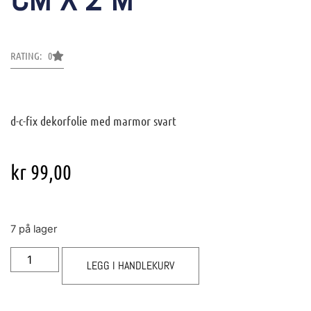
RATING: 0
d-c-fix dekorfolie med marmor svart
kr
99,00
7 på lager
LEGG I HANDLEKURV