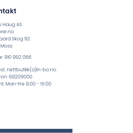
ntakt
o Haug AS
rer.no
aard Skog 92
 Moss
r. 910 992 066
st: nettbutikk(a)in-bo.no
fon: 69209000
t: Man-Fre 9:00 - 15:00