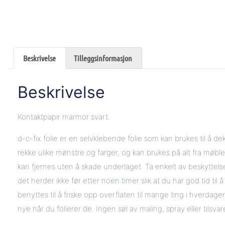
Beskrivelse
Tilleggsinformasjon
Beskrivelse
Kontaktpapir marmor svart.
d-c-fix folie er en selvklebende folie som kan brukes til å de
rekke ulike mønstre og farger, og kan brukes på alt fra møble
kan fjernes uten å skade underlaget. Ta enkelt av beskyttelse
det herder ikke før etter noen timer slik at du har god tid til
benyttes til å friske opp overflaten til mange ting i hverdag
nye når du folierer de. Ingen søl av maling, spray eller tilsva