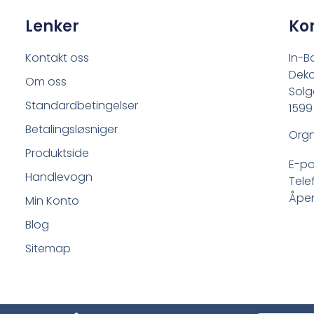
Lenker
Ko
Kontakt oss
In-B
Deko
Om oss
Solg
Standardbetingelser
1599
Betalingsløsniger
Orgn
Produktside
E-po
Handlevogn
Tele
Åpen
Min Konto
Blog
Sitemap