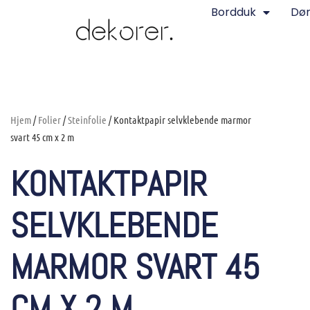
Bordduk
Dø
Hjem
/
Folier
/
Steinfolie
/ Kontaktpapir selvklebende marmor
svart 45 cm x 2 m
KONTAKTPAPIR
SELVKLEBENDE
MARMOR SVART 45
CM X 2 M