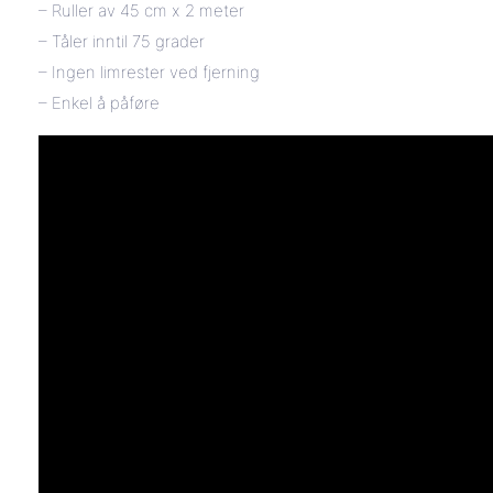
– Ruller av 45 cm x 2 meter
– Tåler inntil 75 grader
– Ingen limrester ved fjerning
– Enkel å påføre