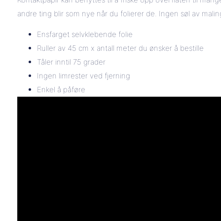
andre ting blir som nye når du folierer de. Ingen søl av maling
Ensfarget selvklebende folie
Ruller av 45 cm x antall meter du ønsker å bestille
Tåler inntil 75 grader
Ingen limrester ved fjerning
Enkel å påføre