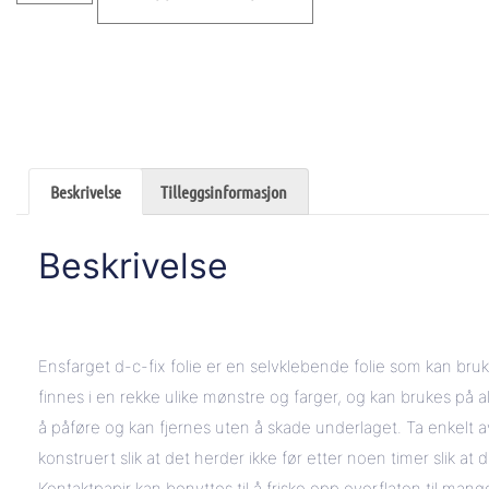
Beskrivelse
Tilleggsinformasjon
Beskrivelse
Ensfarget d-c-fix folie er en selvklebende folie som kan bruk
finnes i en rekke ulike mønstre og farger, og kan brukes på a
å påføre og kan fjernes uten å skade underlaget. Ta enkelt a
konstruert slik at det herder ikke før etter noen timer slik at 
Kontaktpapir kan benyttes til å friske opp overflaten til ma