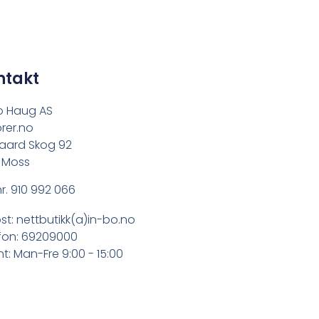
ntakt
o Haug AS
rer.no
aard Skog 92
 Moss
r. 910 992 066
st: nettbutikk(a)in-bo.no
fon: 69209000
t: Man-Fre 9:00 - 15:00