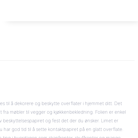
es til å dekorere og beskytte overflater i hjemmet ditt. Det
lt fra møbler til vegger og kjøkkenbekledning. Folien er enkel
v beskyttelsespapiret og fest det der du ønsker. Limet er
du har god tid til å sette kontaktpapiret på en glatt overflate.
nge ting i hverdagen som skapfronter, skuffronter og mange