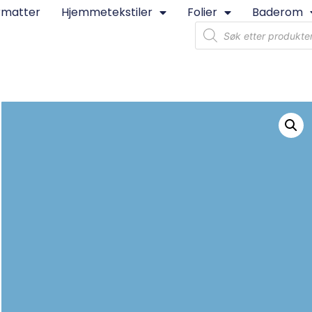
rmatter
Hjemmetekstiler
Folier
Baderom