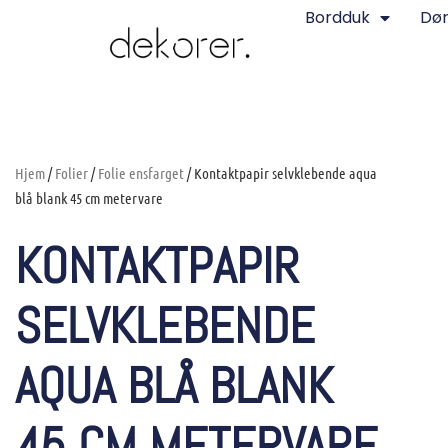
Bordduk
Dø
Hjem
/
Folier
/
Folie ensfarget
/ Kontaktpapir selvklebende aqua
blå blank 45 cm metervare
KONTAKTPAPIR
SELVKLEBENDE
AQUA BLÅ BLANK
45 CM METERVARE