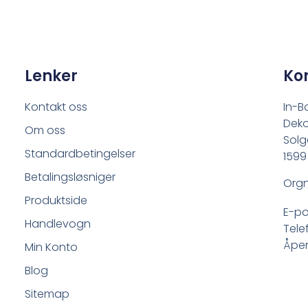
Lenker
Ko
Kontakt oss
In-B
Deko
Om oss
Solg
Standardbetingelser
1599
Betalingsløsniger
Orgn
Produktside
E-po
Handlevogn
Tele
Åpen
Min Konto
Blog
Sitemap