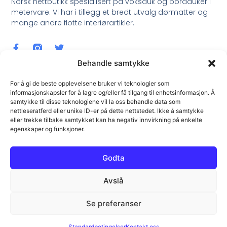
Norsk nettbutikk spesialisert på voksduk og bordduker i
metervare. Vi har i tillegg et bredt utvalg dørmatter og
mange andre flotte interiørartikler.
Behandle samtykke
For å gi de beste opplevelsene bruker vi teknologier som
informasjonskapsler for å lagre og/eller få tilgang til enhetsinformasjon. Å
samtykke til disse teknologiene vil la oss behandle data som
Meld Deg På Nyhetsbrev !
nettleseratferd eller unike ID-er på dette nettstedet. Ikke å samtykke
eller trekke tilbake samtykket kan ha negativ innvirkning på enkelte
egenskaper og funksjoner.
Godta
Avslå
Meld Meg På !
Se preferanser
Standardbetingelser
Kontakt oss