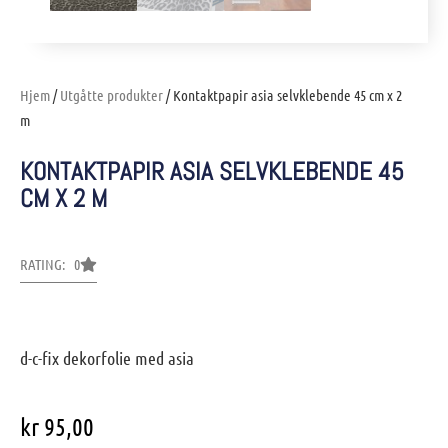
Hjem
/
Utgåtte produkter
/ Kontaktpapir asia selvklebende 45 cm x 2
m
KONTAKTPAPIR ASIA SELVKLEBENDE 45
CM X 2 M
RATING: 0
d-c-fix dekorfolie med asia
kr
95,00