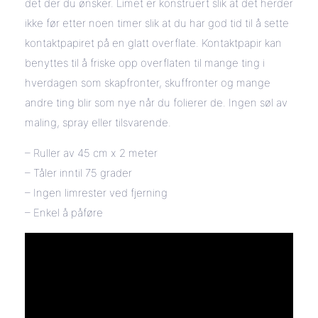
det der du ønsker. Limet er konstruert slik at det herder
ikke før etter noen timer slik at du har god tid til å sette
kontaktpapiret på en glatt overflate. Kontaktpapir kan
benyttes til å friske opp overflaten til mange ting i
hverdagen som skapfronter, skuffronter og mange
andre ting blir som nye når du folierer de. Ingen søl av
maling, spray eller tilsvarende.
– Ruller av 45 cm x 2 meter
– Tåler inntil 75 grader
– Ingen limrester ved fjerning
– Enkel å påføre