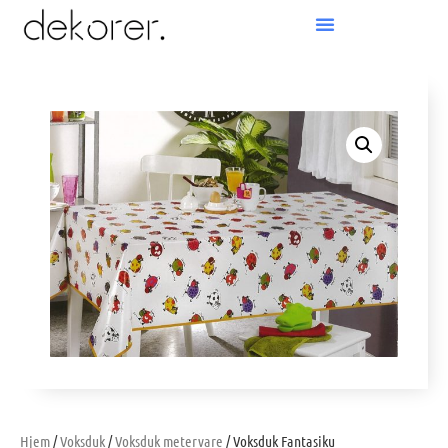
Products search
Hjem
/
Voksduk
/
Voksduk metervare
/ Voksduk Fantasiku