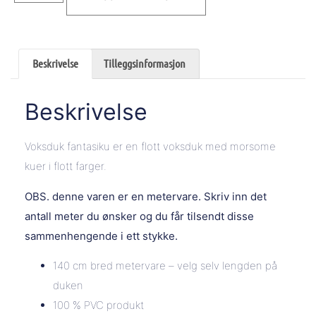
Beskrivelse
Tilleggsinformasjon
Beskrivelse
Voksduk fantasiku er en flott voksduk med morsome
kuer i flott farger.
OBS. denne varen er en metervare. Skriv inn det
antall meter du ønsker og du får tilsendt disse
sammenhengende i ett stykke.
140 cm bred metervare – velg selv lengden på
duken
100 % PVC produkt