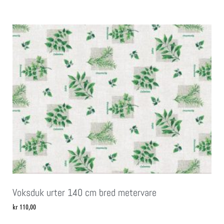
Voksduk urter 140 cm bred metervare
kr
110,00