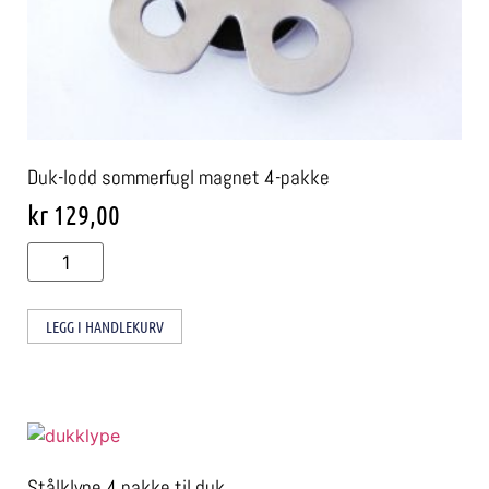
Duk-lodd sommerfugl magnet 4-pakke
kr
129,00
LEGG I HANDLEKURV
Stålklype 4 pakke til duk