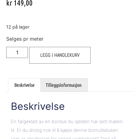
kr
149,00
12 på lager
Selges pr meter
LEGG I HANDLEKURV
Beskrivelse
Tilleggsinformasjon
Beskrivelse
En fargeklatt av en borduk du sjelden har sett maken
til. Er du dristig nok til å kjøpe denne bomullsduken
som er akrylbelagt for enkelt vedlikehold? Tenk så