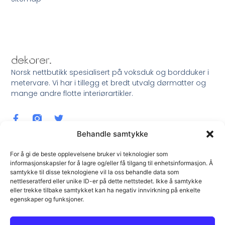
Norsk nettbutikk spesialisert på voksduk og bordduker i
metervare. Vi har i tillegg et bredt utvalg dørmatter og
mange andre flotte interiørartikler.
Behandle samtykke
For å gi de beste opplevelsene bruker vi teknologier som
informasjonskapsler for å lagre og/eller få tilgang til enhetsinformasjon. Å
samtykke til disse teknologiene vil la oss behandle data som
Meld Deg På Nyhetsbrev !
nettleseratferd eller unike ID-er på dette nettstedet. Ikke å samtykke
eller trekke tilbake samtykket kan ha negativ innvirkning på enkelte
egenskaper og funksjoner.