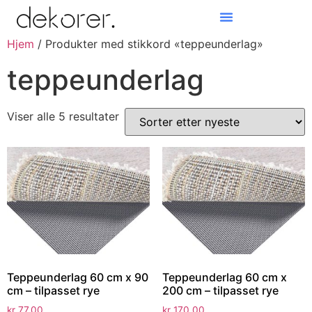
Hjem
/ Produkter med stikkord «teppeunderlag»
Products search
teppeunderlag
Viser alle 5 resultater
Teppeunderlag 60 cm x 90
Teppeunderlag 60 cm x
cm – tilpasset rye
200 cm – tilpasset rye
kr
77,00
kr
170,00