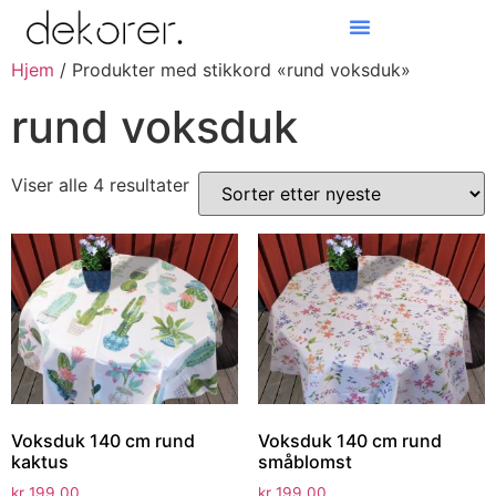
Hjem
/ Produkter med stikkord «rund voksduk»
Products search
rund voksduk
Viser alle 4 resultater
Voksduk 140 cm rund
Voksduk 140 cm rund
kaktus
småblomst
kr
199,00
kr
199,00