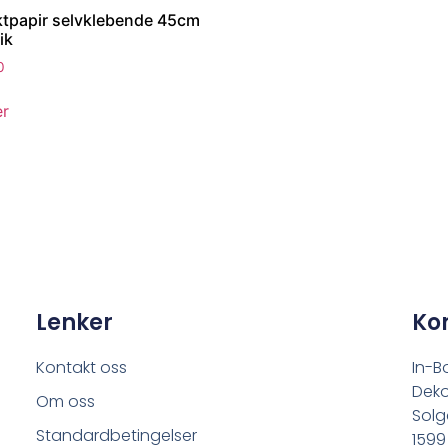
tpapir selvklebende 45cm
ik
0
er
Lenker
Ko
Kontakt oss
In-B
Deko
Om oss
Solg
Standardbetingelser
1599