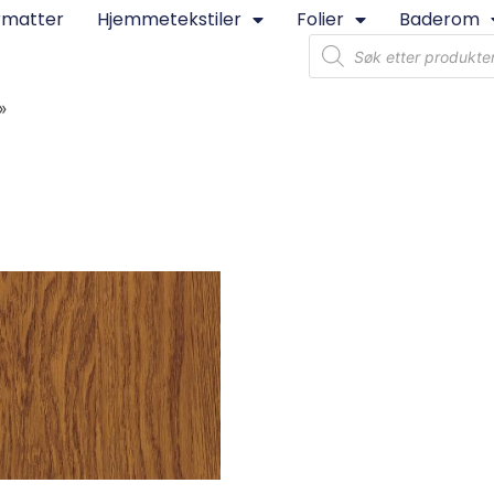
rmatter
Hjemmetekstiler
Folier
Baderom
»