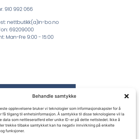
r. 910 992 066
st: nettbutikk(a)in-bo.no
fon: 69209000
t: Man-Fre 9:00 - 15:00
Behandle samtykke
beste opplevelsene bruker vi teknologier som informasjonskapsler for å
er få tilgang til enhetsinformasjon. Å samtykke til disse teknologiene vil la
 data som nettleseratferd eller unike ID-er på dette nettstedet. Ikke å
ler trekke tilbake samtykket kan ha negativ innvirkning på enkelte
og funksjoner.