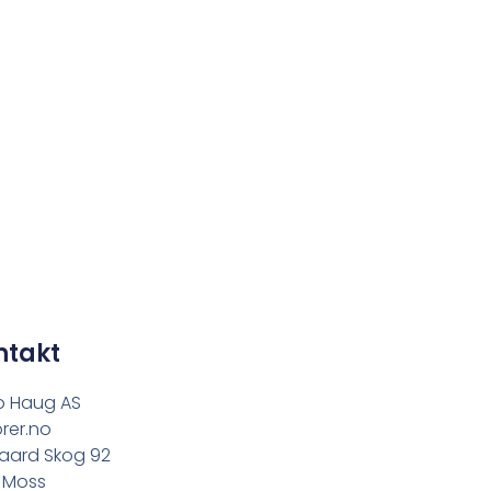
ntakt
o Haug AS
rer.no
aard Skog 92
 Moss