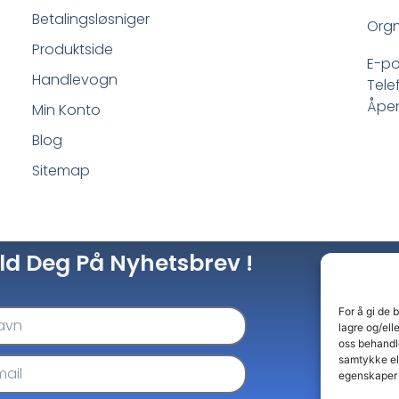
Betalingsløsniger
Orgn
Produktside
E-po
Handlevogn
Tele
Åpen
Min Konto
Blog
Sitemap
ld Deg På Nyhetsbrev !
For å gi de 
lagre og/ell
oss behandle
samtykke el
egenskaper 