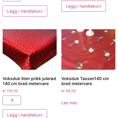
Legg i handlekurv
Legg i handlekurv
Voksduk liten prikk julerød
Voksduk Tassen140 cm
140 cm bred metervare
bred metervare
kr
110,00
kr
99,00
Les mer
Legg i handlekurv