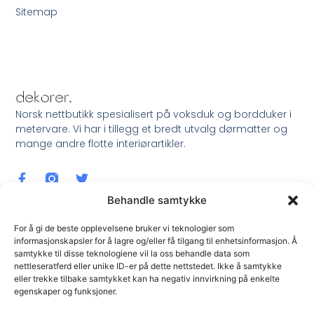
Sitemap
Norsk nettbutikk spesialisert på voksduk og bordduker i
metervare. Vi har i tillegg et bredt utvalg dørmatter og
mange andre flotte interiørartikler.
Behandle samtykke
For å gi de beste opplevelsene bruker vi teknologier som
informasjonskapsler for å lagre og/eller få tilgang til enhetsinformasjon. Å
samtykke til disse teknologiene vil la oss behandle data som
Meld Deg På Nyhetsbrev !
nettleseratferd eller unike ID-er på dette nettstedet. Ikke å samtykke
eller trekke tilbake samtykket kan ha negativ innvirkning på enkelte
egenskaper og funksjoner.